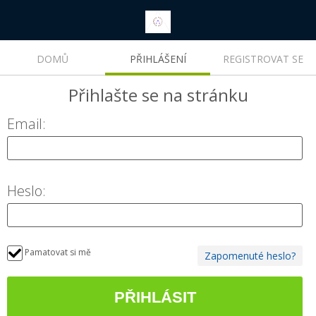
DOMŮ
PŘIHLÁŠENÍ
REGISTROVAT SE
Přihlašte se
na stránku
Email:
Heslo:
Pamatovat si mě
Zapomenuté heslo?