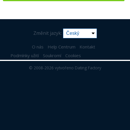
Změnit jazyk:
O nás
Help Centrum
Kontakt
Podmínky užití
Soukromí
Cookies
© 2008-2026
vytvořeno Dating Factory